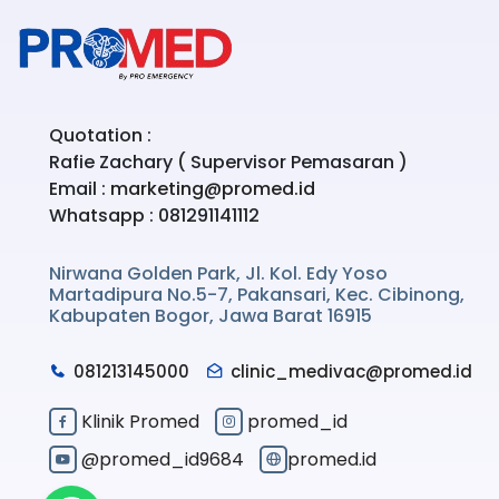
Quotation :
Rafie Zachary ( Supervisor Pemasaran )
Email :
marketing@promed.id
Whatsapp :
081291141112
Nirwana Golden Park, Jl. Kol. Edy Yoso
Martadipura No.5-7, Pakansari, Kec. Cibinong,
Kabupaten Bogor, Jawa Barat 16915
081213145000
clinic_medivac@promed.id
Klinik Promed
promed_id
@promed_id9684
promed.id